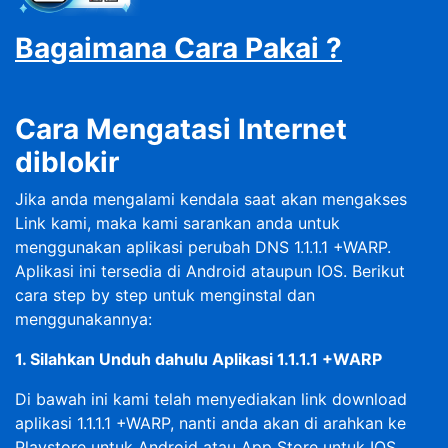
Bagaimana Cara Pakai ?
Cara Mengatasi Internet
diblokir
Jika anda mengalami kendala saat akan mengakses
Link kami, maka kami sarankan anda untuk
menggunakan aplikasi perubah DNS 1.1.1.1 +WARP.
Aplikasi ini tersedia di Android ataupun IOS. Berikut
cara step by step untuk menginstal dan
menggunakannya:
1. Silahkan Unduh dahulu Aplikasi 1.1.1.1 +WARP
Di bawah ini kami telah menyediakan link download
aplikasi 1.1.1.1 +WARP, nanti anda akan di arahkan ke
Playstore untuk Android atau App Store untuk IOS