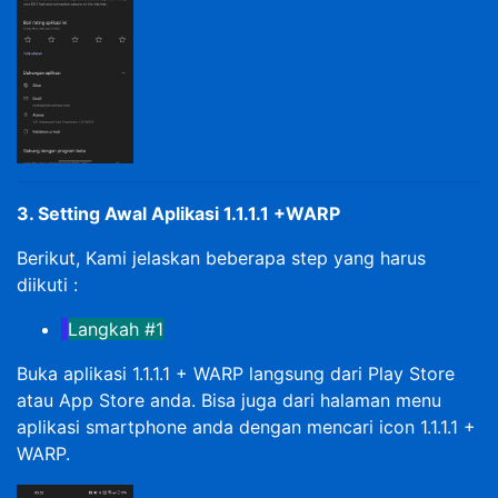
3. Setting Awal Aplikasi 1.1.1.1 +WARP
Berikut, Kami jelaskan beberapa step yang harus
diikuti :
Langkah #1
Buka aplikasi 1.1.1.1 + WARP langsung dari Play Store
atau App Store anda. Bisa juga dari halaman menu
aplikasi smartphone anda dengan mencari icon 1.1.1.1 +
WARP.