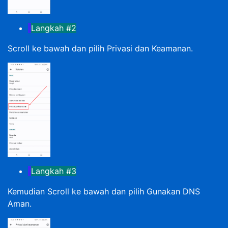
Langkah #2
Scroll ke bawah dan pilih Privasi dan Keamanan.
Langkah #3
Kemudian Scroll ke bawah dan pilih Gunakan DNS
Aman.