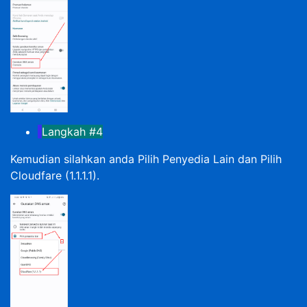
Langkah #4
Kemudian silahkan anda Pilih Penyedia Lain dan Pilih
Cloudfare (1.1.1.1).