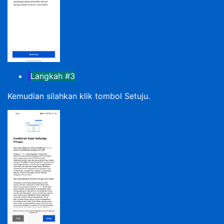
Langkah #3
Kemudian silahkan klik tombol Setuju.