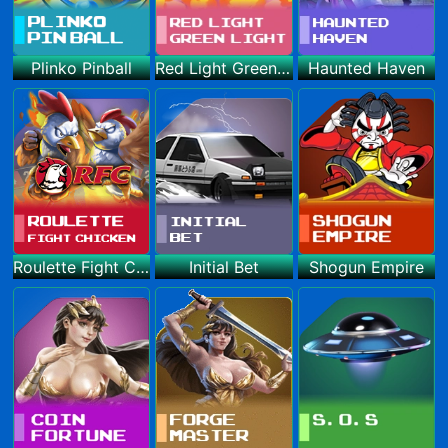
Plinko Pinball
Red Light Green Light
Haunted Haven
Roulette Fight Chicken
Initial Bet
Shogun Empire