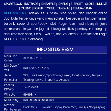
SPORTBOOK | IDNTRADE | IDNRAFFLE | IDNRNG | E-SPORT | SLOTS | IDNLIVE
| CASINO | POKER | TOGEL | TANGKAS | TEMBAK IKAN
ALPHASLOT88
adalah situs resmi slot online dan bandar online
Judi bola terpercaya yang menyediakan berbagai pilihan permainan
terbaik seperti sportbook, slot, togel dan masih banyak jenis
permainan lainnya dan juga didukung fasilitas pembayaran lengkap
dari transfer bank, Qris, Ewallet, dan Voucher88. Daftar dan Login
ALPHASLOT88 Sekarang!
INFO SITUS RESMI
Situs Slot
ALPHASLOT88
Online
Min Depo /
IDR 10,000 / 25,000
WD
Jenis
Slot, Live Casino, Sportbook, Poker, Togel, Trading, Tangkas,
Permainan
Trading, Idnlive, E-sport & Arcade
Proses
+/- 2 Menit
DP/WD
Winrate
99,89% ⚡
Mata Uang:
IDR (Indonesian Rupiah)
Metode
Bank, Qris & E-Wallet (Gopay, Dana, Ovo, Link Aja, Shopeepay)
Pembayaran