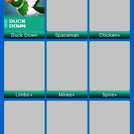
Duck Down
Spaceman
Chicken+
Limbo+
Mines+
Spire+