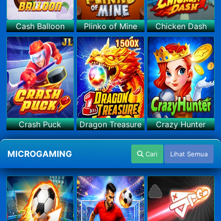
Cash Balloon
Plinko of Mine
Chicken Dash
Crash Puck
Dragon Treasure
Crazy Hunter
MICROGAMING
Cari
Lihat Semua