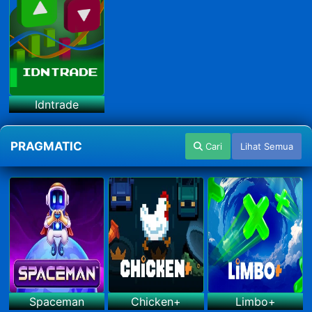
Idntrade
PRAGMATIC
Cari
Lihat Semua
Spaceman
Chicken+
Limbo+