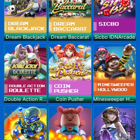
Dream Blackjack
Dream Baccarat
Sicbo IDNArcade
Double Action Roulette
Coin Pusher
Minesweeper Hollywood