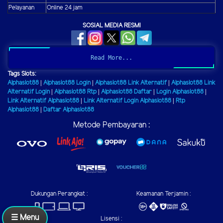
Pelayanan
Online 24 jam
SOSIAL MEDIA RESMI
Read More...
Tags Slots:
Alphaslot88
|
Alphaslot88 Login
|
Alphaslot88 Link Alternatif
|
Alphaslot88 Link
Alternatif Login
|
Alphaslot88 Rtp
|
Alphaslot88 Daftar
|
Login Alphaslot88
|
Link Alternatif Alphaslot88
|
Link Alternatif Login Alphaslot88
|
Rtp
Alphaslot88
|
Daftar Alphaslot88
Metode Pembayaran :
Dukungan Perangkat :
Keamanan Terjamin :
☰ Menu
Lisensi :