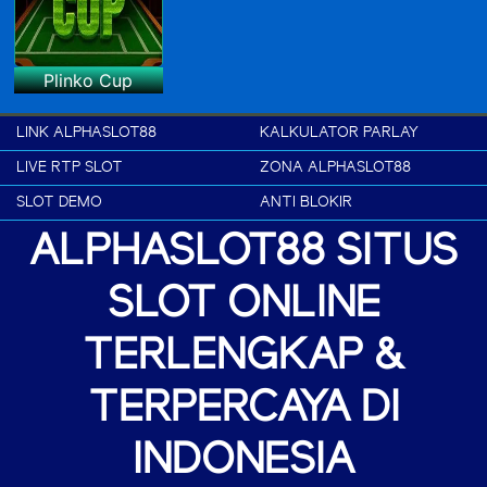
Plinko Cup
LINK ALPHASLOT88
KALKULATOR PARLAY
LIVE RTP SLOT
ZONA ALPHASLOT88
SLOT DEMO
ANTI BLOKIR
ALPHASLOT88 SITUS
SLOT ONLINE
TERLENGKAP &
TERPERCAYA DI
INDONESIA