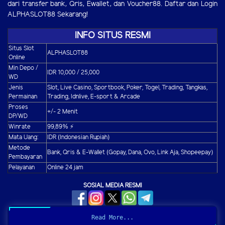
dari transfer bank, Qris, Ewallet, dan Voucher88. Daftar dan Login
ALPHASLOT88 Sekarang!
INFO SITUS RESMI
Situs Slot
ALPHASLOT88
Online
Min Depo /
IDR 10,000 / 25,000
WD
Jenis
Slot, Live Casino, Sportbook, Poker, Togel, Trading, Tangkas,
Permainan
Trading, Idnlive, E-sport & Arcade
Proses
+/- 2 Menit
DP/WD
Winrate
99,89% ⚡
Mata Uang:
IDR (Indonesian Rupiah)
Metode
Bank, Qris & E-Wallet (Gopay, Dana, Ovo, Link Aja, Shopeepay)
Pembayaran
Pelayanan
Online 24 jam
SOSIAL MEDIA RESMI
Read More...