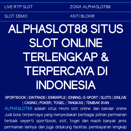
LIVE RTP SLOT
ZONA ALPHASLOT88
SLOT DEMO
ANTI BLOKIR
ALPHASLOT88 SITUS
SLOT ONLINE
TERLENGKAP &
TERPERCAYA DI
INDONESIA
SPORTBOOK | IDNTRADE | IDNRAFFLE | IDNRNG | E-SPORT | SLOTS | IDNLIVE
| CASINO | POKER | TOGEL | TANGKAS | TEMBAK IKAN
ALPHASLOT88
adalah situs resmi slot online dan bandar online
Judi bola terpercaya yang menyediakan berbagai pilihan permainan
terbaik seperti sportbook, slot, togel dan masih banyak jenis
permainan lainnya dan juga didukung fasilitas pembayaran lengkap