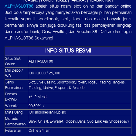
| CASINO | POKER | TOGEL | TANGKAS | TEMBAK IKAN
ALPHASLOT88
adalah situs resmi slot online dan bandar online
Judi bola terpercaya yang menyediakan berbagai pilihan permainan
terbaik seperti sportbook, slot, togel dan masih banyak jenis
permainan lainnya dan juga didukung fasilitas pembayaran lengkap
dari transfer bank, Qris, Ewallet, dan Voucher88. Daftar dan Login
ALPHASLOT88 Sekarang!
INFO SITUS RESMI
Situs Slot
ALPHASLOT88
Online
Min Depo /
IDR 10,000 / 25,000
WD
Jenis
Slot, Live Casino, Sportbook, Poker, Togel, Trading, Tangkas,
Permainan
Trading, Idnlive, E-sport & Arcade
Proses
+/- 2 Menit
DP/WD
Winrate
99,89% ⚡
Mata Uang:
IDR (Indonesian Rupiah)
Metode
Bank, Qris & E-Wallet (Gopay, Dana, Ovo, Link Aja, Shopeepay)
Pembayaran
Pelayanan
Online 24 jam